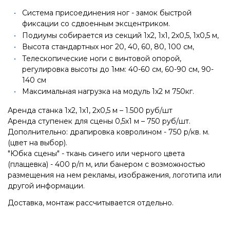
Система присоединения ног - замок быстрой
фиксации со сдвоенным эксцентриком.
Подиумы собирается из секций 1х2, 1х1, 2х0,5, 1х0,5 м,
Высота стандартных ног 20, 40, 60, 80, 100 см,
Телескопические ноги с винтовой опорой,
регулировка высоты до 1мм: 40-60 см, 60-90 см, 90-
140 см
Максимальная нагрузка на модуль 1х2 м 750кг.
Аренда станка 1х2, 1х1, 2х0,5 м – 1.500 руб/шт
Аренда ступенек для сцены 0,5х1 м – 750 руб/шт.
Дополнительно: драпировка ковролином - 750 р/кв. м.
(цвет на выбор).
"Юбка сцены" - ткань синего или черного цвета
(плащевка) - 400 р/п м, или банером с возможностью
размещения на нем рекламы, изображения, логотипа или
другой информации.
Доставка, монтаж рассчитывается отдельно.