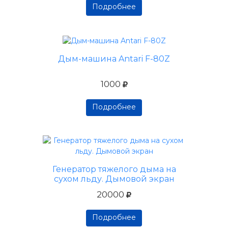
Подробнее
Подробнее
Подробнее
Дым-машина Antari F-80Z
1000
Подробнее
Подробнее
Подробнее
Генератор тяжелого дыма на
сухом льду. Дымовой экран
20000
Подробнее
Подробнее