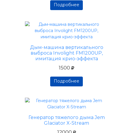
Подробнее
Подробнее
Подробнее
Дым-машина вертикального
выброса Involight FM1200UP,
имитация крио-эффекта
1500
Подробнее
Подробнее
Подробнее
Генератор тяжелого дыма Jem
Glaciator X-Stream
12000