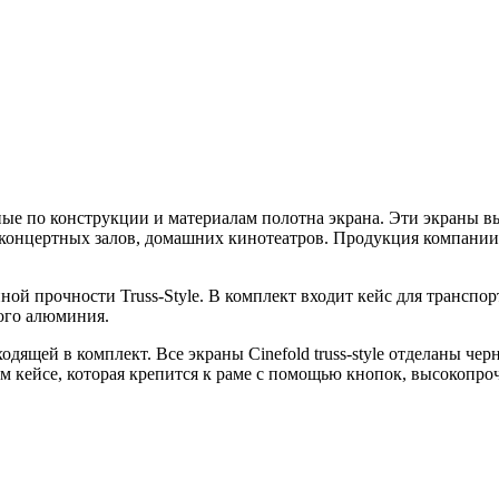
ые по конструкции и материалам полотна экрана. Эти экраны вы
 концертных залов, домашних кинотеатров. Продукция компании 
й прочности Truss-Style. В комплект входит кейс для транспор
ого алюминия.
ящей в комплект. Все экраны Cinefold truss-style отделаны черны
ом кейсе, которая крепится к раме с помощью кнопок, высокопр