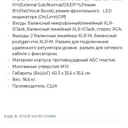
НЧ(External Sub/Normal/DEEP™),Режим
ВЧ(Flat/Vocal Boost), режим фронтального LED
индикатора (On/Limit/Off)
Входы: балансный микрофонный/линейный XLR-
F/Jack, балансный линейный XLR-F/Jack, стерео RCA;
Выходы: 2 балансных линейных XLR-M, балансный
postgain-mix XLR-M. Разъем для подключения
удаленного регулятора уровня; разъем для сетевого
кабеля с фиксатором;
Материал корпуса: противоударный АБС пластик
Монтажные отверстия M10
Габариты (ВхШхГ): 60.3 x 35.6 x 35.6 см
Вес: 18,6 кг.
Производитель: США
ЕЩЕ В ЭТОЙ КАТЕГОРИИ