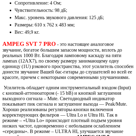
Сопротивление: 4 Ом;
Чувствительность: 98 дБ;
Макс. уровень звукового давления: 125 дБ;
Размеры: 610 x 762 x 483 мм;
Вес: 49,9 кг.
AMPEG SVT 7 PRO
- это настоящее аналоговое
звучание, богатое большим запасом мощности, вплоть до
реальных 1000 Вт. Благодаря ламповому каскаду на пяти
лампах (12AX7), по своему размеру занимающему одну
единицу (1U) рэкового пространства, этот усилитель способен
донести звучание Вашей бас-гитары до слушателей во всей ее
красоте, причем с некоторыми современными улучшениями.
Усилитель обладает одним инструментальный входом (Input)
с кнопкой-аттенюатором (- 15 bB) и кнопкой заглушения
выходного сигнала – Mute. Светодиодный индикатор
показывает пик сигнала и заглушение выхода — Peak/Mute.
Хорошо реализованы регуляторы-кнопки включения
корректирующих фильтров — Ultra Lo и Ultra Hi. Так в
режиме – «Ultra Lo» происходит плотный подъем уровня
низких частот, одновременно с небольшим ослаблением
«середины». В режиме – ULTRA HI, улучшается звучание