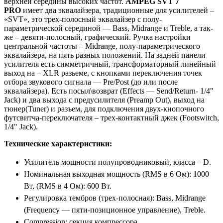
верхней середины высоких частот.
AMPEG SVT 7
PRO
имеет два эквалайзера, традиционные для усилителей –
«SVT», это трех-полосный эквалайзер с полу-
параметрической серединой — Bass, Midrange и Treble, а так-
же – девяти-полосный, графический. Ручка настройки
центральной частоты – Midrange, полу-параметрического
эквалайзера, на пять разных положений. На задней панели
усилителя есть симметричный, трансформаторный линейный
выход на – XLR разьеме, с кнопками переключения точек
отбора звукового сигнала — Pre/Post (до или после
эквалайзера). Есть посыл\возврат (Effects — Send/Return- 1/4"
Jack) и два выхода с предусилителя (Preamp Out), выход на
тюнер(Tuner) и разъем, для подключения двух-кнопочного
футсвитча-переключателя – трех-контактный джек (Footswitch,
1/4" Jack).
Технические характеристики:
Усилитель мощности полупроводниковый, класса – D.
Номинальная выходная мощность (RMS в 6 Ом): 1000
Вт,
(RMS в 4 Ом): 600 Вт.
Регулировка тембров (трех-полосная): Bass, Midrange
(Frequency — пяти-позиционное управление), Treble.
Compression: секция компрессора.