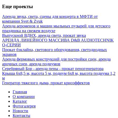
Еще проекты
Аренда звука, света, сцены для концерта в МФТИ от
компании Svet & Zvuk
Аренда аероменов и машин мыльных пузырей для детского
праздника на свежем воздухе
Выпускной ВДНХ, аренда света, прокат звука
АРЕНДА ЛИНЕЙНОГО МАССИВА D&B AUDIOTECHNIK
Q-СЕРИИ
Прокат бэклайна, светового оборудования, светодиодных
экранов
Аренда фермовых конструкций для постройки сцен, аренда
арочных сцен, аренда подиумов
Серебряный Бор - аренда пены - прокат пеногенератора
Крыша 6х8,5 м, высота 5 м, подиум 6х8 м, высота подиума 1,2
м
Генератор тяжелого дыма, прокат криоэффектов
Главная
О компании
Каталог
Фотогалерея
Новости
Контакты