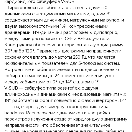
кардиоидного сабвуфера V-SUB.
Широкополосные кабинета оснащены двумя 10''
динамиками с неодимовыми магнитами, одним 8''
среднечастотным динамиком, нагруженным на рупор, и
двумя высокочастотными 1,4'' компрессионными
драйверами. НЧ-динамики расположены диполярно,
между ними располагаются СЧ- и ВЧ-излучатели.
Конструкция обеспечивает горизонтальную диаграмму
80° либо 120°. Параметры диаграммы направленности
сохраняются вплоть до частоты 250 Гц, что является
исключительным показателем для 3-полосных систем.
Встроенные в кабинеты элементы подвеса позволяют
собирать в массивы до 24 элементов, изменяя угол
между кабинетами от 0° до 14° с шагом в 1°.
V-SUB — сабвуфер типа bass-reflex, c двумя
длинноходными динамиками с неодимовыми магнитами:
18'' работает на фронт совместно с фазоинвертором, 12''
— назад через двухкамерную конструкцию типа
bandpass. Расположение динамиков и настройка
параметров излучения создают кардиоидную диаграмму
направленности, что обеспечивает значительное
снижение уровня звукового давления по тылу кабинета